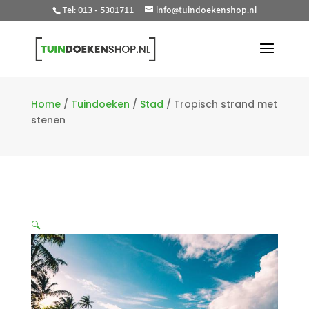
Tel: 013 - 5301711
info@tuindoekenshop.nl
Home
/
Tuindoeken
/
Stad
/
Tropisch strand met
stenen
🔍