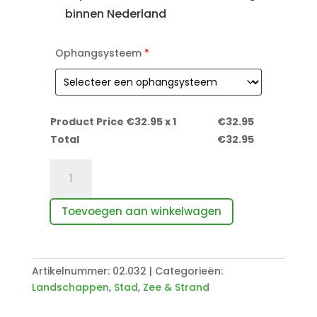
binnen Nederland
Ophangsysteem
*
Product Price €
32.95
x 1
€
32.95
Total
€
32.95
Tropisch
strand
met
Toevoegen aan winkelwagen
stenen
aantal
Artikelnummer:
02.032
Categorieën:
Landschappen
,
Stad
,
Zee & Strand