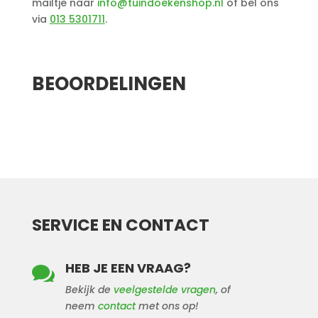
mailtje naar
info@tuindoekenshop.nl
of bel ons
via
013 5301711
.
Aanvullende informatie
BEOORDELINGEN
SERVICE EN CONTACT
HEB JE EEN VRAAG?

Bekijk de
veelgestelde vragen
, of
neem
contact
met ons op!