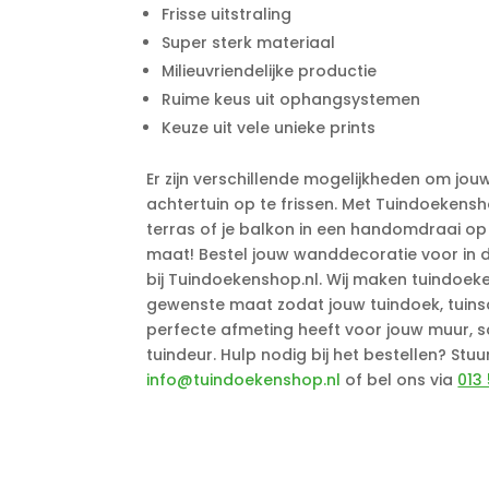
Frisse uitstraling
Super sterk materiaal
Milieuvriendelijke productie
Ruime keus uit ophangsystemen
Keuze uit vele unieke prints
Er zijn verschillende mogelijkheden om jou
achtertuin op te frissen. Met Tuindoekensho
terras of je balkon in een handomdraai o
maat! Bestel jouw wanddecoratie voor in d
bij Tuindoekenshop.nl. Wij maken tuindoek
gewenste maat zodat jouw tuindoek, tuinsch
perfecte afmeting heeft voor jouw muur, s
tuindeur. Hulp nodig bij het bestellen? Stu
info@tuindoekenshop.nl
of bel ons via
013 
Aanvullende informatie