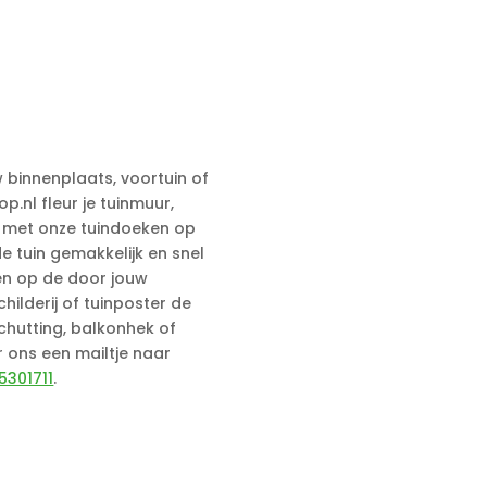
w binnenplaats, voortuin of
p.nl fleur je tuinmuur,
p met onze tuindoeken op
e tuin gemakkelijk en snel
en op de door jouw
ilderij of tuinposter de
chutting, balkonhek of
ur ons een mailtje naar
5301711
.