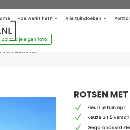
Home
Hoe werkt het?
Alle tuindoeken
Portfol
Upload je eigen foto
n met heldere zee
ROTSEN MET 
N
Fleurt je tuin op!
N
Keuze uit 5 versc
N
Gegarandeerd kle