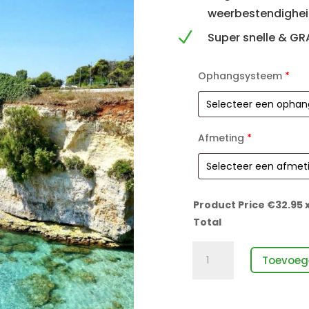
weerbestendighe
N
Super snelle & GR
Ophangsysteem
*
Afmeting
*
Product Price €
32.95
x
Total
Rotsen
Toevoeg
met
heldere
zee