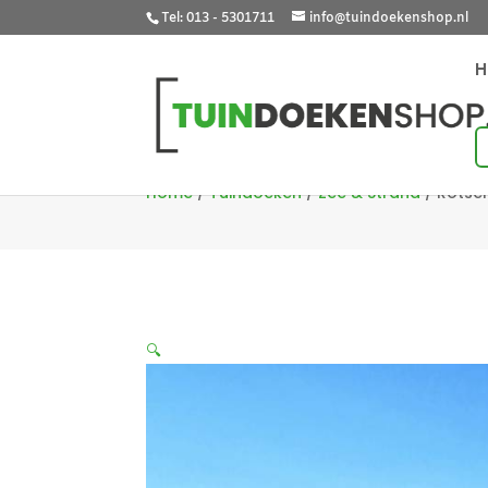
Tel: 013 - 5301711
info@tuindoekenshop.nl
Home
/
Tuindoeken
/
Zee & Strand
/
Rotse
🔍