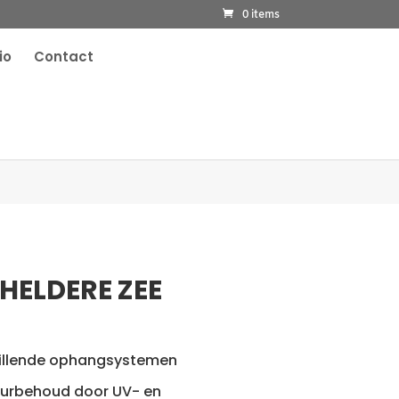
0 items
io
Contact
HELDERE ZEE
hillende ophangsystemen
urbehoud door UV- en