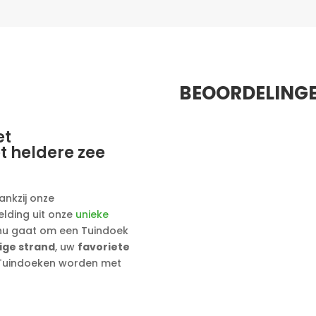
BEOORDELING
et
 heldere zee
ankzij onze
elding uit onze
unieke
 nu gaat om een Tuindoek
ige strand
, uw
favoriete
e Tuindoeken worden met