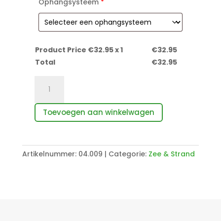
Ophangsysteem
*
Product Price €
32.95
x 1
€
32.95
Total
€
32.95
Rots
in
de
Toevoegen aan winkelwagen
zee
aantal
Artikelnummer:
04.009
Categorie:
Zee & Strand