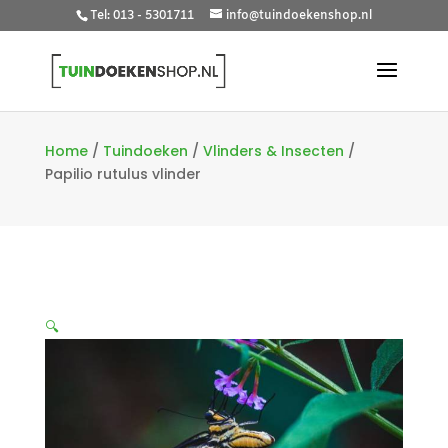
Tel: 013 - 5301711
info@tuindoekenshop.nl
Home
/
Tuindoeken
/
Vlinders & Insecten
/
Papilio rutulus vlinder
🔍