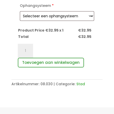
Ophangsysteem
*
Product Price €
32.95
x 1
€
32.95
Total
€
32.95
Oud
Lyon
in
Toevoegen aan winkelwagen
Frankrijk
aantal
Artikelnummer:
08.030
Categorie:
Stad