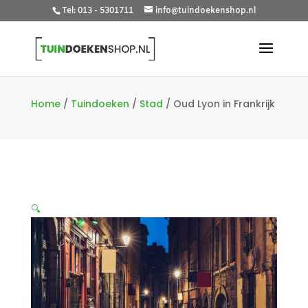
Tel: 013 - 5301711
info@tuindoekenshop.nl
Home
/
Tuindoeken
/
Stad
/
Oud Lyon in Frankrijk
🔍