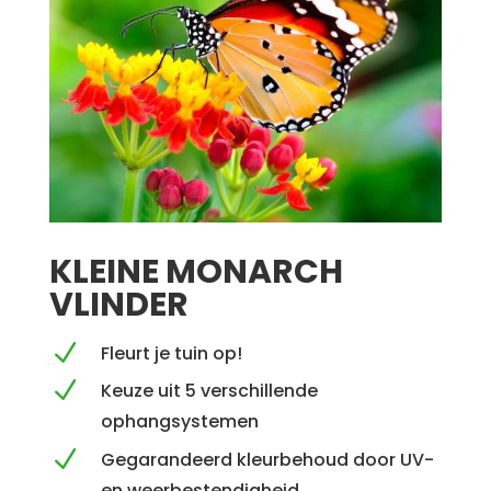
KLEINE MONARCH
VLINDER
N
Fleurt je tuin op!
N
Keuze uit 5 verschillende
ophangsystemen
N
Gegarandeerd kleurbehoud door UV-
en weerbestendigheid