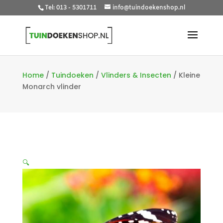
Tel: 013 - 5301711
info@tuindoekenshop.nl
Home
/
Tuindoeken
/
Vlinders & Insecten
/
Kleine
Monarch vlinder
🔍