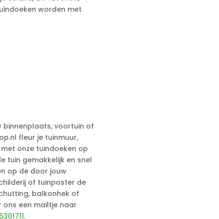
e Tuindoeken worden met
w binnenplaats, voortuin of
p.nl fleur je tuinmuur,
p met onze tuindoeken op
e tuin gemakkelijk en snel
en op de door jouw
ilderij of tuinposter de
chutting, balkonhek of
ur ons een mailtje naar
5301711
.