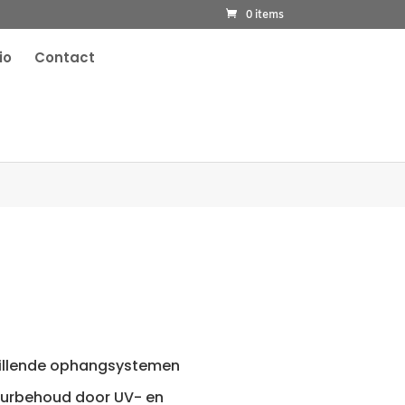
0 items
io
Contact
hillende ophangsystemen
urbehoud door UV- en