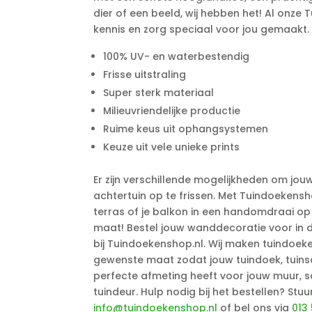
dier of een beeld, wij hebben het! Al onz
kennis en zorg speciaal voor jou gemaakt.
100% UV- en waterbestendig
Frisse uitstraling
Super sterk materiaal
Milieuvriendelijke productie
Ruime keus uit ophangsystemen
Keuze uit vele unieke prints
Er zijn verschillende mogelijkheden om jou
achtertuin op te frissen. Met Tuindoekensho
terras of je balkon in een handomdraai o
maat! Bestel jouw wanddecoratie voor in d
bij Tuindoekenshop.nl. Wij maken tuindoek
gewenste maat zodat jouw tuindoek, tuinsch
perfecte afmeting heeft voor jouw muur, s
tuindeur. Hulp nodig bij het bestellen? Stu
info@tuindoekenshop.nl
of bel ons via
013 