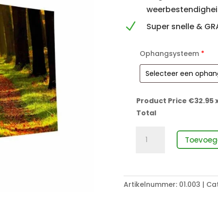
weerbestendighe
N
Super snelle & GR
Ophangsysteem
*
Product Price €
32.95
x
Total
Bospaadje
Toevoeg
aantal
Artikelnummer:
01.003
Cat