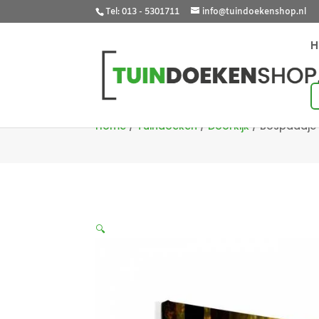
Tel: 013 - 5301711
info@tuindoekenshop.nl
Home
/
Tuindoeken
/
Doorkijk
/
Bospaadje
🔍