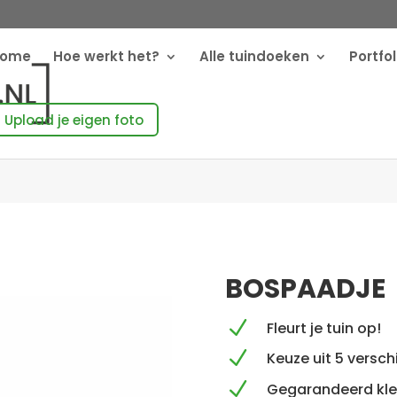
Home
Hoe werkt het?
Alle tuindoeken
Portfol
Upload je eigen foto
BOSPAADJE
N
Fleurt je tuin op!
N
Keuze uit 5 versc
N
Gegarandeerd kle