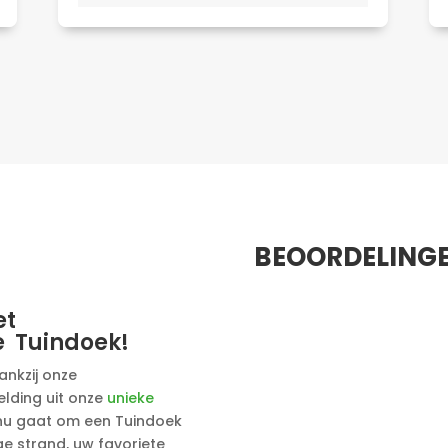
BEOORDELING
et
 Tuindoek!
ankzij onze
elding uit onze
unieke
 nu gaat om een Tuindoek
e strand, uw favoriete